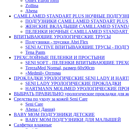
Ontex Euron form
Zollina
Abena
CAMILLAMED STANDART PLUS НОЧНЫЕ ПОДГУЗНИ
ПОДГУЗНИКИ CAMILLAMED STANDART PLUS
ЖЕНСКИЕ ВКЛАДЫШИ CAMILLAMED STANDAR
ПЕЛЕНКИ НОЧНЫЕ CAMILLAMED STANDART 
ВПИТЫВАЮЩИЕ УРОЛОГИЧЕСКИЕ ТРУСЫ
Подгузники - трусики Abri Flex
SENI ACTIVE ВПИТЫВАЮЩИЕ ТРУСЫ - ПОДГ
Tena Pants
ТРЕХСЛОЙНЫЕ ПЕЛЕНКИ И ПРОСТЫНИ
SENI SOFT - ПЕЛЕНКИ ВПИТЫВАЮЩИЕ ТРЕ
TerezaMed Normal, размер 60x90cm
«Medmil» Оптима
ПРОКЛАДКИ УРОЛОГИЧЕСКИЕ SENI LADY И HAR
SENI LADY УРОЛОГИЧЕСКИЕ ПРОКЛАДКИ
HARTMANN MOLIMED УРОЛОГИЧЕСКИЕ ПРО
ВЫБРАТЬ ПРАВИЛЬНО урологические прокладки для 
Средства по уходу за кожей Seni Care
Seni Care
Abena ( Дания)
BABY MOM ПОДГУЗНИКИ ДЕТСКИЕ
BABY MOM ПОДГУЗНИКИ ДЛЯ МАЛЫШЕЙ
Салфетки влажные