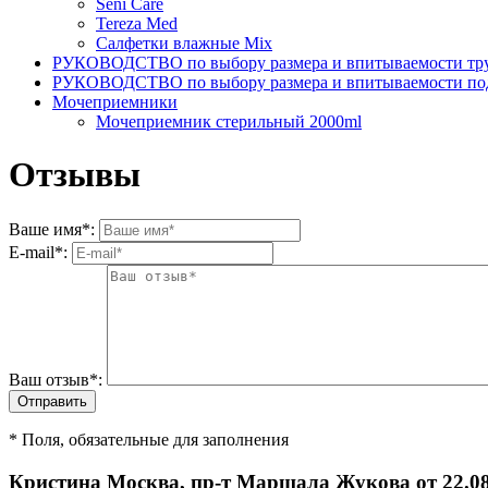
Seni Care
Tereza Med
Салфетки влажные Mix
РУКОВОДСТВО по выбору размера и впитываемости тру
РУКОВОДСТВО по выбору размера и впитываемости по
Мочеприемники
Мочеприемник стерильный 2000ml
Отзывы
Ваше имя
*
:
E-mail
*
:
Ваш отзыв
*
:
* Поля, обязательные для заполнения
Кристина Москва, пр-т Маршала Жукова от 22.08