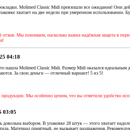
рокладки. Molimed Classic Midi превзошли все ожидания! Они д
паковке хватает на две недели при умеренном использовании. Бу
ый отзыв. Мы понимаем, насколько важна надёжная защита в пер
я!
25 04:18
о нашла Molimed Classic Midi. Размер Midi оказался идеальным д
аются. За свои деньги — отличный вариант! 5 из 5!
 продукции. Мы особенно ценим, что вы отметили удобство испо
 03:05
нь довольна выбором. В упаковке 28 штук — этого хватает надол
етила. Материал приятный, не вызывает раздражения. Рекоменду