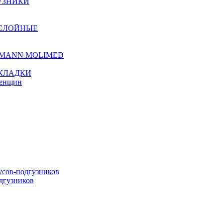
УЗНИКИ
ХСЛОЙНЫЕ
TMANN MOLIMED
КЛАДКИ
женщин
сов-подгузников
дгузников