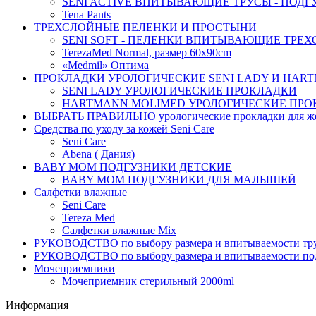
SENI ACTIVE ВПИТЫВАЮЩИЕ ТРУСЫ - ПОДГ
Tena Pants
ТРЕХСЛОЙНЫЕ ПЕЛЕНКИ И ПРОСТЫНИ
SENI SOFT - ПЕЛЕНКИ ВПИТЫВАЮЩИЕ ТРЕ
TerezaMed Normal, размер 60x90cm
«Medmil» Оптима
ПРОКЛАДКИ УРОЛОГИЧЕСКИЕ SENI LADY И HAR
SENI LADY УРОЛОГИЧЕСКИЕ ПРОКЛАДКИ
HARTMANN MOLIMED УРОЛОГИЧЕСКИЕ ПРО
ВЫБРАТЬ ПРАВИЛЬНО урологические прокладки для 
Средства по уходу за кожей Seni Care
Seni Care
Abena ( Дания)
BABY MOM ПОДГУЗНИКИ ДЕТСКИЕ
BABY MOM ПОДГУЗНИКИ ДЛЯ МАЛЫШЕЙ
Салфетки влажные
Seni Care
Tereza Med
Салфетки влажные Mix
РУКОВОДСТВО по выбору размера и впитываемости тру
РУКОВОДСТВО по выбору размера и впитываемости по
Мочеприемники
Мочеприемник стерильный 2000ml
Информация