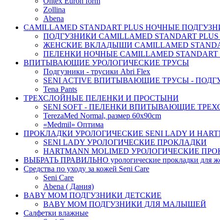
Ontex Euron form
Zollina
Abena
CAMILLAMED STANDART PLUS НОЧНЫЕ ПОДГУЗНИ
ПОДГУЗНИКИ CAMILLAMED STANDART PLUS
ЖЕНСКИЕ ВКЛАДЫШИ CAMILLAMED STANDAR
ПЕЛЕНКИ НОЧНЫЕ CAMILLAMED STANDART 
ВПИТЫВАЮЩИЕ УРОЛОГИЧЕСКИЕ ТРУСЫ
Подгузники - трусики Abri Flex
SENI ACTIVE ВПИТЫВАЮЩИЕ ТРУСЫ - ПОДГ
Tena Pants
ТРЕХСЛОЙНЫЕ ПЕЛЕНКИ И ПРОСТЫНИ
SENI SOFT - ПЕЛЕНКИ ВПИТЫВАЮЩИЕ ТРЕ
TerezaMed Normal, размер 60x90cm
«Medmil» Оптима
ПРОКЛАДКИ УРОЛОГИЧЕСКИЕ SENI LADY И HAR
SENI LADY УРОЛОГИЧЕСКИЕ ПРОКЛАДКИ
HARTMANN MOLIMED УРОЛОГИЧЕСКИЕ ПРО
ВЫБРАТЬ ПРАВИЛЬНО урологические прокладки для 
Средства по уходу за кожей Seni Care
Seni Care
Abena ( Дания)
BABY MOM ПОДГУЗНИКИ ДЕТСКИЕ
BABY MOM ПОДГУЗНИКИ ДЛЯ МАЛЫШЕЙ
Салфетки влажные