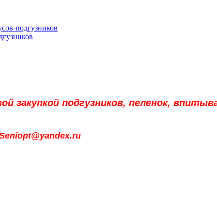
сов-подгузников
дгузников
й закупкой подгузников, пеленок, впитыва
Seniopt@yandex.ru