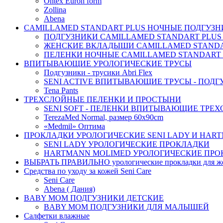
Ontex Euron form
Zollina
Abena
CAMILLAMED STANDART PLUS НОЧНЫЕ ПОДГУЗНИ
ПОДГУЗНИКИ CAMILLAMED STANDART PLUS
ЖЕНСКИЕ ВКЛАДЫШИ CAMILLAMED STANDAR
ПЕЛЕНКИ НОЧНЫЕ CAMILLAMED STANDART 
ВПИТЫВАЮЩИЕ УРОЛОГИЧЕСКИЕ ТРУСЫ
Подгузники - трусики Abri Flex
SENI ACTIVE ВПИТЫВАЮЩИЕ ТРУСЫ - ПОДГ
Tena Pants
ТРЕХСЛОЙНЫЕ ПЕЛЕНКИ И ПРОСТЫНИ
SENI SOFT - ПЕЛЕНКИ ВПИТЫВАЮЩИЕ ТРЕ
TerezaMed Normal, размер 60x90cm
«Medmil» Оптима
ПРОКЛАДКИ УРОЛОГИЧЕСКИЕ SENI LADY И HAR
SENI LADY УРОЛОГИЧЕСКИЕ ПРОКЛАДКИ
HARTMANN MOLIMED УРОЛОГИЧЕСКИЕ ПРО
ВЫБРАТЬ ПРАВИЛЬНО урологические прокладки для 
Средства по уходу за кожей Seni Care
Seni Care
Abena ( Дания)
BABY MOM ПОДГУЗНИКИ ДЕТСКИЕ
BABY MOM ПОДГУЗНИКИ ДЛЯ МАЛЫШЕЙ
Салфетки влажные