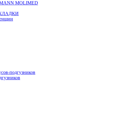
TMANN MOLIMED
КЛАДКИ
женщин
сов-подгузников
дгузников