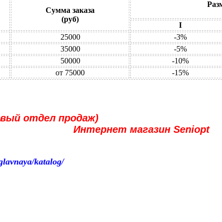
Раз
Сумма заказа
(руб)
I
25000
-3%
35000
-5%
50000
-10%
от 75000
-15%
товый отдел продаж)
азин Seniopt
/glavnaya/katalog/