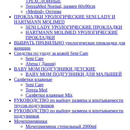
ТРЕХСЛОЙНЫЕ
TerezaMed Normal, размер 60x90cm
«Medmil» Оптима
ПРОКЛАДКИ УРОЛОГИЧЕСКИЕ SENI LADY И
HARTMANN MOLIMED
SENI LADY УРОЛОГИЧЕСКИЕ ПРОКЛАДКИ
HARTMANN MOLIMED УРОЛОГИЧЕСКИЕ
ПРОКЛАДКИ
ВЫБРАТЬ ПРАВИЛЬНО урологические прокладки для
женщин
Средства по уходу за кожей Seni Care
Seni Care
Abena ( Дания)
BABY MOM ПОДГУЗНИКИ ДЕТСКИЕ
BABY MOM ПОДГУЗНИКИ ДЛЯ МАЛЫШЕЙ
Салфетки влажные
Seni Care
Tereza Med
Салфетки влажные Mix
РУКОВОДСТВО по выбору размера и впитываемости
трусов-подгузников
РУКОВОДСТВО по выбору размера и впитываемости
подгузников
Мочеприемники
Мочеприемник стерильный 2000ml