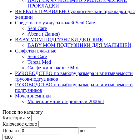
HARTMANN MOLIMED УРОЛОГИЧЕСКИЕ
ПРОКЛАДКИ
ВЫБРАТЬ ПРАВИЛЬНО урологические прокладки для
женщин
Средства по уходу за кожей Seni Care
Seni Care
Abena ( Дания)
BABY MOM ПОДГУЗНИКИ ДЕТСКИЕ
BABY MOM ПОДГУЗНИКИ ДЛЯ МАЛЫШЕЙ
Салфетки влажные
Seni Care
Tereza Med
Салфетки влажные Mix
РУКОВОДСТВО по выбору размера и впитываемости
трусов-подгузников
РУКОВОДСТВО по выбору размера и впитываемости
подгузников
Мочеприемники
Мочеприемник стерильный 2000ml
Поиск по каталогу
Категория
Ключевое слово
Цена
от
до